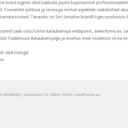
ive bränd tugines ideel pakkuda juuste kujundamisel professionaalidel
d. Toorainete puhtuse ja tervisega seotud aspektide vaatekohast alus
tamata tooteid. Tänaseks on Sim Sensitive brändil tugev positsioon E
tooteid saab osta Forme ilukaubamaja veebipoest, www.forme.ee. Sam
ööd Tradehouse Ilukaubamajaga ja enamus meie toodetest on ka ne
, et oled meiega!
Sim
E100589528 | Vanemuise 10, Tallinn 10918 | sim@forme.ee