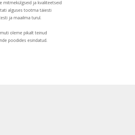
e mitmekülgseid ja kvaliteetseid
tati alguses tootma täiesti
esti ja maailma turul.
uti oleme pikalt teinud
nde poodides esindatud.