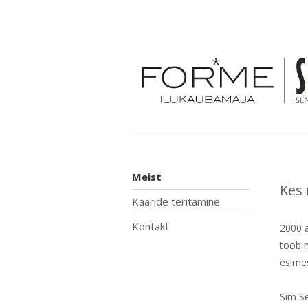
Meist
Kes
Kääride teritamine
Kontakt
2000 a
toob m
esimes
Sim Se