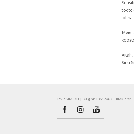
Sensit
tootei
lõhnas
Meie 
koost
​Aitäh
Sinu 
RNR SIM OÜ | Reg nr 10612862 | KMKR nr E