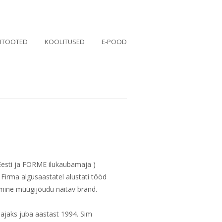
ITOOTED
KOOLITUSED
E-POOD
Eesti ja FORME ilukaubamaja )
Firma algusaastatel alustati tööd
amine müügijõudu näitav bränd.
ajaks juba aastast 1994. Sim