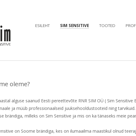
ESILEHT
SIM SENSITIVE
TOOTED
PROF
 me oleme?
astal alguse saanud Eesti pereettevõte RNR SIM OÜ ( Sim Sensitive 
aale ja müüb professionaalseid juuksehooldustooteid ning tarvikuid. 
e brändiga, milleks on Sim Sensitive ja mis on ka tänaseks meie pe
nsitive on Soome brändiga, kes on ilumaailma maastikul olnud teeraj